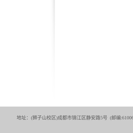
地址：(狮子山校区)成都市锦江区静安路5号 (邮编:6100