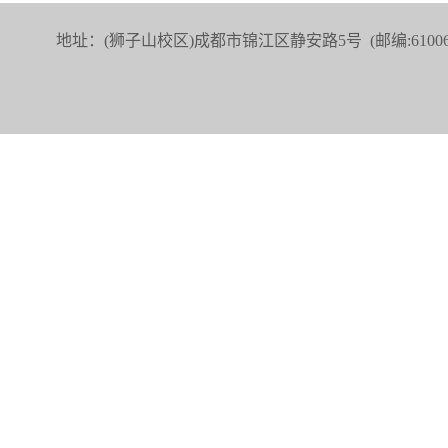
地址：(狮子山校区)成都市锦江区静安路5号 (邮编:6100