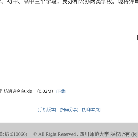
学、初中、高中三个学段，民办和公办两类学校。现将评
遴选名单.xls （0.02M）
[下载]
[手机版本]
[扫码分享]
[打印本页]
编:610066)
© All Right Reserved . 四川师范大学 版权所有