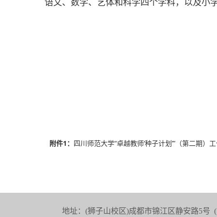
语文、数学、艺体和科学四个学科，以及小
附件1：
四川师范大学“卓越教师‘种子计划’”（第二期）工作坊
地址：(狮子山校区)成都市锦江区静安路5号 (邮