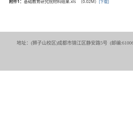
附件1：
基础教育研究院材料结果.xls （0.02M）
[下载]
地址：(狮子山校区)成都市锦江区静安路5号 (邮编:6100